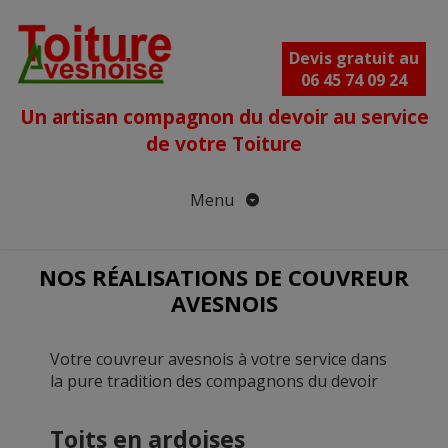
Aller
au
contenu
Devis gratuit au
06 45 74 09 24
Un artisan compagnon du devoir au service
de votre Toiture
Menu
NOS RÉALISATIONS DE COUVREUR
AVESNOIS
Votre couvreur avesnois à votre service dans
la pure tradition des compagnons du devoir
Toits en ardoises