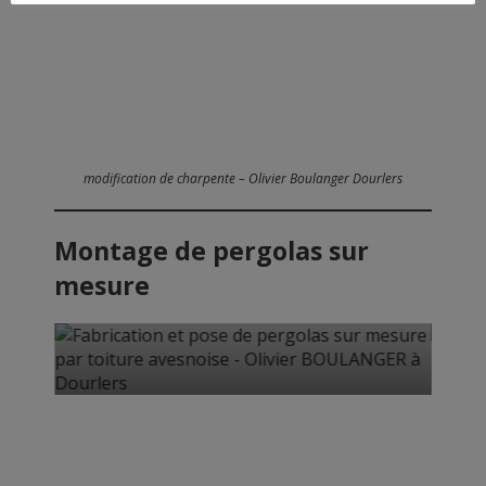
modification de charpente – Olivier Boulanger Dourlers
Montage de pergolas sur
Fabrication et pose de pergolas sur
mesure par toiture avesnoise - Olivier
mesure
BOULANGER à Dourlers