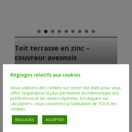
Toit terrasse en zinc - toiture avesnoise
Toit terrasse en zinc –
couvreur avesnois
Réglages relatifs aux cookies
Nous utilisons des cookies sur notre site Web pour vous
offrir l'expérience la plus pertinente en mémorisant vos
Modification de charpente
préférences et les visites répétées. En cliquant sur
«Accepter», vous consentez à l'utilisation de TOUS les
avant aménagement de
cookies.
combles – couvreur avesnois
REGLAGES
ACCEPTER