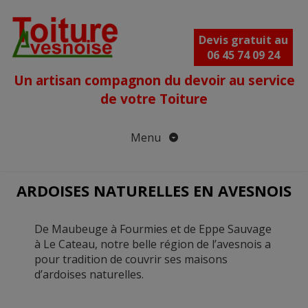
Aller
au
contenu
Devis gratuit au
06 45 74 09 24
Un artisan compagnon du devoir au service
de votre Toiture
Menu
ARDOISES NATURELLES EN AVESNOIS
De Maubeuge à Fourmies et de Eppe Sauvage
à Le Cateau, notre belle région de l’avesnois a
pour tradition de couvrir ses maisons
d’ardoises naturelles.